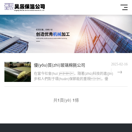
優(yōu)質(zhì)玻璃棉氈公司
2025-02-16
在當今社會(huì )，隨著(zhù)科技的進(jìn)
步和人們對于環(huán)保節能的重視，優
(yōu)質(zhì)玻璃棉氈作為一種高效保溫隔熱材
料，其市場(chǎng)需求日益增加。在這
一背景下，一家專(zhuān)業(yè)的玻璃棉氈
共
1
頁(yè)
1
條
公司憑借其卓越的品