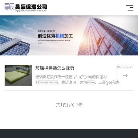
玻璃棉卷氈怎么裁剪
2025-02-17
玻璃棉卷氈作為一種優(yōu)質(zhì)的保溫材
料，廣泛應用于建筑、工業(yè)和家
居等領(lǐng)域。正確的裁剪方法不僅能確保材料
的有效利用，還能提高工作效
率。本文將詳細介紹以玻璃棉卷氈的裁剪
共
1
頁(yè)
1
條
方