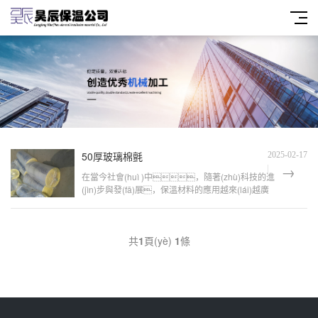
50厚玻璃棉氈
2025-02-17
在當今社會(huì )中，隨著(zhù)科技的進
(jìn)步與發(fā)展，保溫材料的應用越來(lái)越廣
泛。其中，玻璃棉氈作為一種優(yōu)質
(zhì)的保溫材料，因其良好的保溫性能、隔熱
效果及抗腐蝕性，在眾多領(lǐng)域得到了廣泛
共
1
頁(yè)
1
條