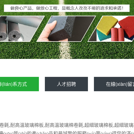
(lián)系方式
人才招聘
在線(xiàn)留
,玻璃棉卷氈,耐高溫玻璃棉板,耐高溫玻璃棉卷氈,超細玻璃棉板,超細玻
優(yōu)質(zhì)的產(chǎn)品和最誠摯的服務(wù)贏(yíng)得您的滿