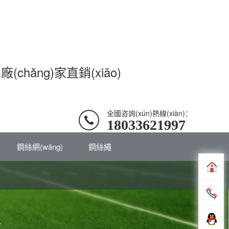
chǎng)家直銷(xiāo)
全國咨詢(xún)熱線(xiàn)：
18033621997
鋼絲網(wǎng)
鋼絲繩