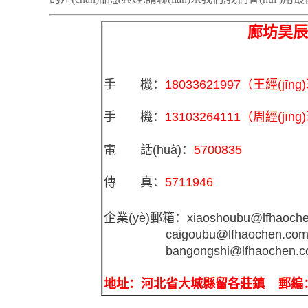
廊坊昊辰
手 機：
18033621997
（王經(jīng
手 機：
13103264111
（周經(jīng)
電 話(huà)：
5700835
傳 真：
5711946
企業(yè)郵箱：xiaoshoubu@lfhaoch
caigoubu@lfhaochen.c
bangongshi@lfhaochen.
地址：河北省大城縣留各莊鎮 郵編：0