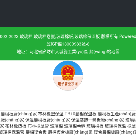
t ? 2002-2022 玻璃棉,玻璃棉卷氈,玻璃棉板,玻璃棉保溫板 版權所有
Powered
冀ICP備13009983號-8
地址：河北省廊坊市大城縣工業(yè)區
網(wǎng)站地圖
巖棉板廠(chǎng)家
布林橡塑保溫
TR10巖棉保溫板
巖棉板生產(chǎn)廠(
(chǎng)家
保溫巖棉板廠(chǎng)家
保溫裝飾一體板廠(chǎng)家
玻璃
)家
布林橡塑板
布林橡塑管
玻璃棉
玻璃棉卷氈
玻璃棉板
玻璃棉保溫
橡塑
玻璃棉保溫管
巖棉復合板
巖棉復合板廠(chǎng)家
復合巖棉板廠(chǎng)