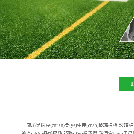
聯
廊坊昊辰專(zhuān)業(yè)生產(chǎn)玻璃棉板
的產(chǎn)品感興趣,請聯(lián)系我們,我們會(huì )用最