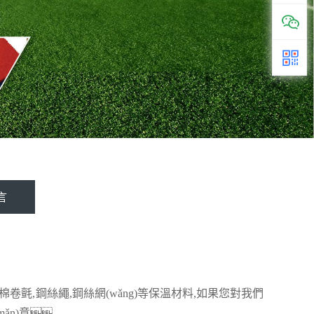
言
璃棉卷氈,鋼絲繩,鋼絲網(wǎng)等保溫材料,如果您對我們
(mǎn)意。