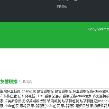
鋼絲繩
Copyrigh
友情鏈接
/ LINKS
巖棉保溫板廠(chǎng)家
幕墻巖棉板
幕墻巖棉板
保溫巖棉板廠(chǎng)家
布林橡塑管
防水背襯板
TR10巖棉保溫板
巖棉板廠(chǎng)家
防火巖棉板廠
家
卓美斯橡塑板
卓美斯橡塑管
玻璃棉氈
玻璃棉卷氈
玻璃棉氈廠(chǎng
廠(chǎng)家
巖棉管
巖棉管廠(chǎng)家
巖棉管殼
巖棉管殼
巖棉保溫管