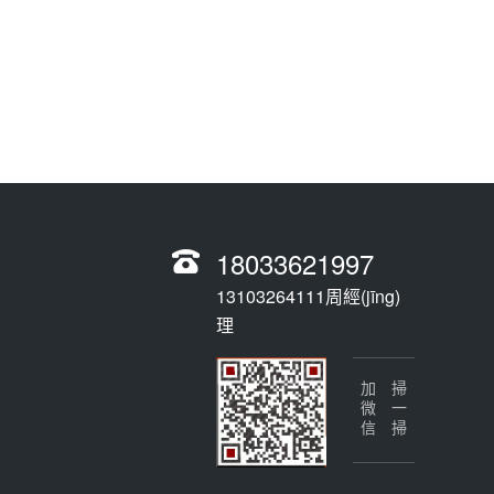
18033621997
13103264111周經(jīng)
理
加微信
掃一掃