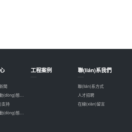
心
工程案例
聯(lián)系我們
)新聞
聯(lián)系方式
行業(yè)動(dòng)態(tài)
人才招聘
ù)支持
在線(xiàn)留言
企業(yè)動(dòng)態(tài)