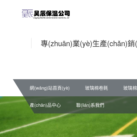
專(zhuān)業(yè)生產(chǎ
網(wǎng)站首頁(yè)
玻璃棉卷氈
玻璃棉
產(chǎn)品中心
聯(lián)系我們